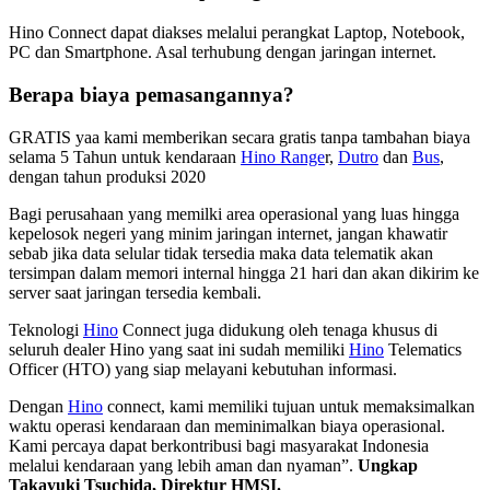
Hino Connect dapat diakses melalui perangkat Laptop, Notebook,
PC dan Smartphone. Asal terhubung dengan jaringan internet.
Berapa biaya pemasangannya?
GRATIS yaa kami memberikan secara gratis tanpa tambahan biaya
selama 5 Tahun untuk kendaraan
Hino Range
r,
Dutro
dan
Bus
,
dengan tahun produksi 2020
Bagi perusahaan yang memilki area operasional yang luas hingga
kepelosok negeri yang minim jaringan internet, jangan khawatir
sebab jika data selular tidak tersedia maka data telematik akan
tersimpan dalam memori internal hingga 21 hari dan akan dikirim ke
server saat jaringan tersedia kembali.
Teknologi
Hino
Connect juga didukung oleh tenaga khusus di
seluruh dealer Hino yang saat ini sudah memiliki
Hino
Telematics
Officer (HTO) yang siap melayani kebutuhan informasi.
Dengan
Hino
connect, kami memiliki tujuan untuk memaksimalkan
waktu operasi kendaraan dan meminimalkan biaya operasional.
Kami percaya dapat berkontribusi bagi masyarakat Indonesia
melalui kendaraan yang lebih aman dan nyaman”.
Ungkap
Takayuki Tsuchida, Direktur HMSI.