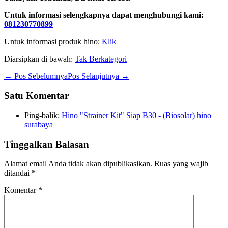
Untuk informasi selengkapnya dapat menghubungi kami:
081230770899
Untuk informasi produk hino:
Klik
Diarsipkan di bawah:
Tak Berkategori
Navigasi
← Pos Sebelumnya
Pos Selanjutnya →
Tulisan
Satu
Komentar
Ping-balik:
Hino "Strainer Kit" Siap B30 - (Biosolar) hino
surabaya
Tinggalkan Balasan
Alamat email Anda tidak akan dipublikasikan.
Ruas yang wajib
ditandai
*
Komentar
*