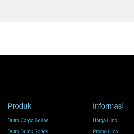
Produk
Informasi
Dutro Cargo Series
Harga Hino
Dutro Dump Series
Promo Hino