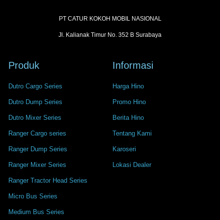
PT CATUR KOKOH MOBIL NASIONAL
Jl. Kalianak Timur No. 352 B Surabaya
Produk
Informasi
Dutro Cargo Series
Harga Hino
Dutro Dump Series
Promo Hino
Dutro Mixer Series
Berita Hino
Ranger Cargo series
Tentang Kami
Ranger Dump Series
Karoseri
Ranger Mixer Series
Lokasi Dealer
Ranger Tractor Head Series
Micro Bus Series
Medium Bus Series