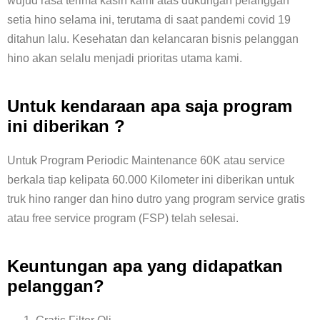
wujud rasa terima kasih kami atas dukungan pelanggan
setia hino selama ini, terutama di saat pandemi covid 19
ditahun lalu. Kesehatan dan kelancaran bisnis pelanggan
hino akan selalu menjadi prioritas utama kami.
Untuk kendaraan apa saja program
ini diberikan ?
Untuk Program Periodic Maintenance 60K atau service
berkala tiap kelipata 60.000 Kilometer ini diberikan untuk
truk hino ranger dan hino dutro yang program service gratis
atau free service program (FSP) telah selesai.
Keuntungan apa yang didapatkan
pelanggan?