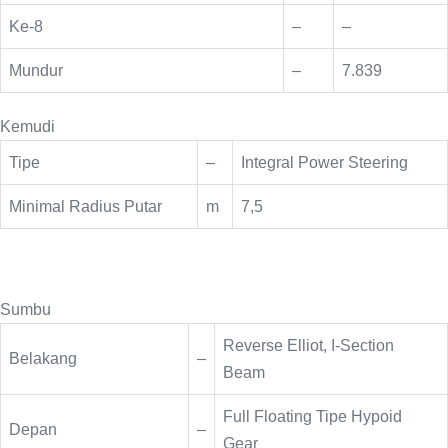
Ke-8
–
–
Mundur
–
7.839
Kemudi
Tipe
–
Integral Power Steering
Minimal Radius Putar
m
7,5
Sumbu
Reverse Elliot, I-Section
Belakang
–
Beam
Full Floating Tipe Hypoid
Depan
–
Gear