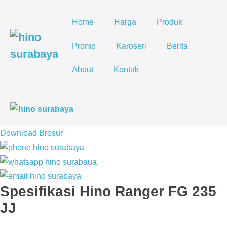
Lompat
ke
Home
Harga
Produk
konten
Promo
Karoseri
Berita
About
Kontak
To
Me
Download Brosur
Spesifikasi Hino Ranger FG 235
JJ