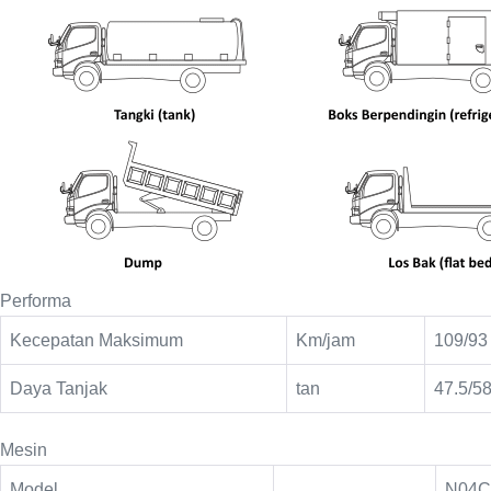
Performa
Kecepatan Maksimum
Km/jam
109/93
Daya Tanjak
tan
47.5/58
Mesin
Model
N04C