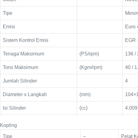
Tipe
Mesin
Emisi
Euro 
Sistem Kontrol Emisi
EGR 
Tenaga Maksimum
(PS/rpm)
136 /
Torsi Maksimum
(Kgm/rpm)
40 / 
Jumlah Silinder
4
Diameter x Langkah
(mm)
104×
Isi Silinder
(cc)
4.009
Kopling
Tipe
–
Pelat K