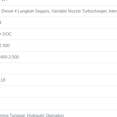
 Diesel 4 Langkah Segaris, Variable Nozzle Turbocharger, Inte
4
+ DOC
 2.500
1.400-2.500
118
ering Tunggal, Hydraulic Operation