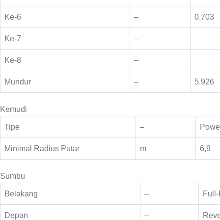
Ke-6
–
0.703
Ke-7
–
Ke-8
–
Mundur
–
5.926
Kemudi
Tipe
–
Power
Minimal Radius Putar
m
6,9
Sumbu
Belakang
–
Full
Depan
–
Reve