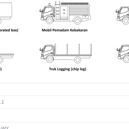
.1
-WY