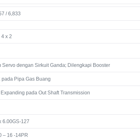
57 / 6,833
 4 x 2
Servo dengan Sirkuit Ganda; Dilengkapi Booster
k pada Pipa Gas Buang
l Expanding pada Out Shaft Transmission
x 6.00GS-127
0 – 16 -14PR