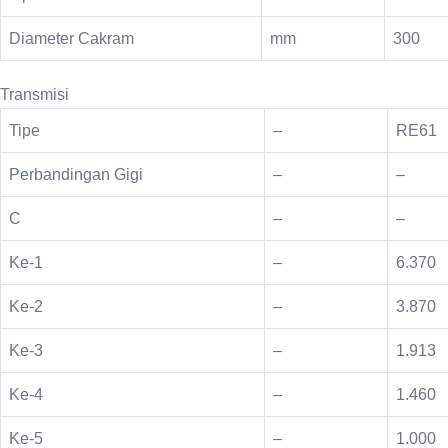
Diameter Cakram
mm
300
Transmisi
Tipe
–
RE61
Perbandingan Gigi
–
–
C
–
–
Ke-1
–
6.370
Ke-2
–
3.870
Ke-3
–
1.913
Ke-4
–
1.460
Ke-5
–
1.000