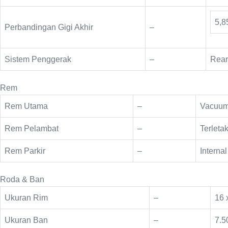
5,8
Perbandingan Gigi Akhir
–
Sistem Penggerak
–
Rear
Rem
Rem Utama
–
Vacuum 
Rem Pelambat
–
Terleta
Rem Parkir
–
Interna
Roda & Ban
Ukuran Rim
–
16 
Ukuran Ban
–
7.5