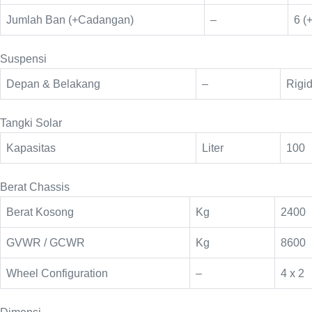
Jumlah Ban (+Cadangan)
–
6 (
Suspensi
Depan & Belakang
–
Rigi
Tangki Solar
Kapasitas
Liter
100
Berat Chassis
Berat Kosong
Kg
2400
GVWR / GCWR
Kg
8600
Wheel Configuration
–
4 x 2