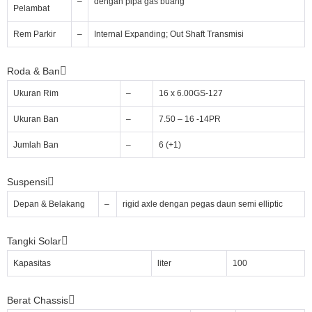
–
dengan pipa gas buang
Pelambat
Rem Parkir
–
Internal Expanding; Out Shaft Transmisi
Roda & Ban
Ukuran Rim
–
16 x 6.00GS-127
Ukuran Ban
–
7.50 – 16 -14PR
Jumlah Ban
–
6 (+1)
Suspensi
Depan & Belakang
–
rigid axle dengan pegas daun semi elliptic
Tangki Solar
Kapasitas
liter
100
Berat Chassis