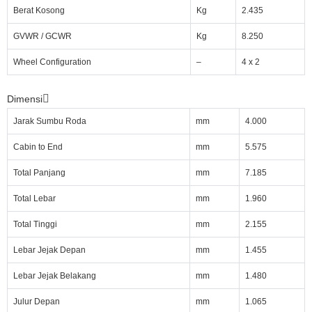
Berat Kosong
Kg
2.435
GVWR / GCWR
Kg
8.250
Wheel Configuration
–
4 x 2
Dimensi
Jarak Sumbu Roda
mm
4.000
Cabin to End
mm
5.575
Total Panjang
mm
7.185
Total Lebar
mm
1.960
Total Tinggi
mm
2.155
Lebar Jejak Depan
mm
1.455
Lebar Jejak Belakang
mm
1.480
Julur Depan
mm
1.065