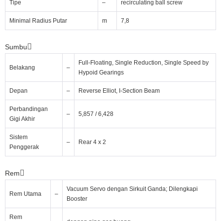
Tipe
–
recirculating ball screw
Minimal Radius Putar
m
7,8
Sumbu
Full-Floating, Single Reduction, Single Speed by
Belakang
–
Hypoid Gearings
Depan
–
Reverse Elliot, I-Section Beam
Perbandingan
–
5,857 / 6,428
Gigi Akhir
Sistem
–
Rear 4 x 2
Penggerak
Rem
Vacuum Servo dengan Sirkuit Ganda; Dilengkapi
Rem Utama
–
Booster
Rem