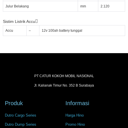
Julur Belakang
mm
2.120
Sistim Listrik Accu
Accu
–
12v 100ah battery tunggal
PT CATUR KOKOH MOBIL NASIONAL
Jl. Kalianak Timur No. 352 B Surabaya
Produk
Informasi
Dutro Cargo Series
Harga Hino
Dutro Dump Series
Promo Hino