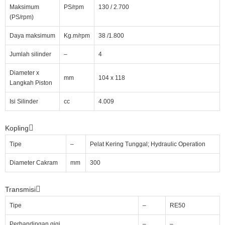
Maksimum
PS/rpm
130 / 2.700
(PS/rpm)
Daya maksimum
Kg.m/rpm
38 /1.800
Jumlah silinder
–
4
Diameter x
mm
104 x 118
Langkah Piston
Isi Silinder
cc
4.009
Kopling
Tipe
–
Pelat Kering Tunggal; Hydraulic Operation
Diameter Cakram
mm
300
Transmisi
Tipe
–
RE50
Perbandingan gigi
–
–