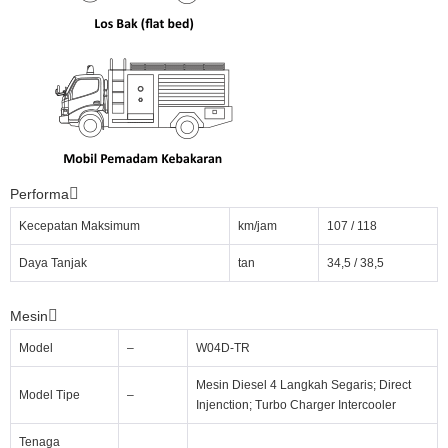
Performa
Kecepatan Maksimum
km/jam
107 / 118
Daya Tanjak
tan
34,5 / 38,5
Mesin
Model
–
W04D-TR
Mesin Diesel 4 Langkah Segaris; Direct
Model Tipe
–
Injenction; Turbo Charger Intercooler
Tenaga