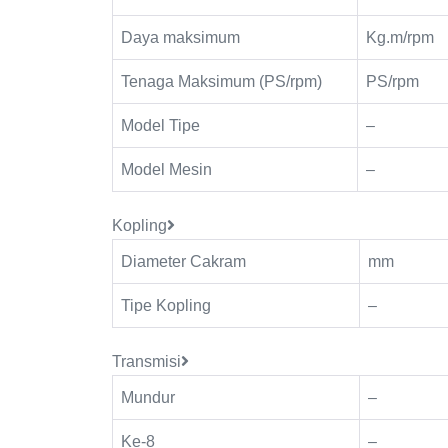
Daya maksimum
Kg.m/rpm
Tenaga Maksimum (PS/rpm)
PS/rpm
Model Tipe
–
Model Mesin
–
Kopling
Diameter Cakram
mm
Tipe Kopling
–
Transmisi
Mundur
–
Ke-8
–