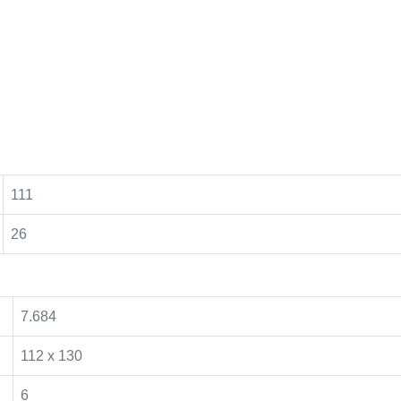
111
26
7.684
112 x 130
6