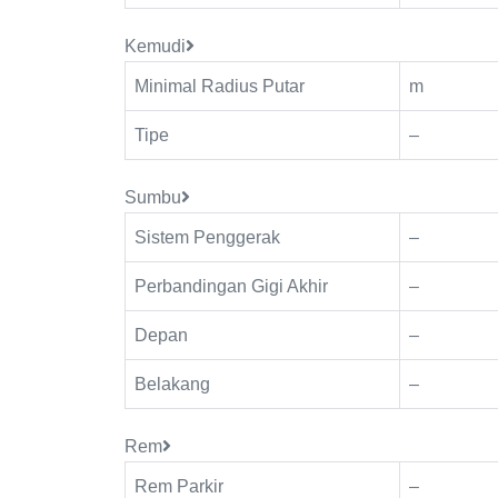
Kemudi
Minimal Radius Putar
m
Tipe
–
Sumbu
Sistem Penggerak
–
Perbandingan Gigi Akhir
–
Depan
–
Belakang
–
Rem
Rem Parkir
–