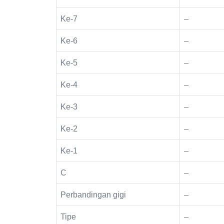
Ke-7
–
Ke-6
–
Ke-5
–
Ke-4
–
Ke-3
–
Ke-2
–
Ke-1
–
C
–
Perbandingan gigi
–
Tipe
–