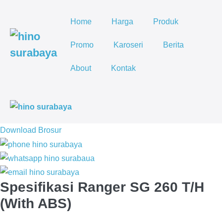
Lompat
ke
Home
Harga
Produk
konten
Promo
Karoseri
Berita
About
Kontak
To
Me
Download Brosur
Spesifikasi Ranger SG 260 T/H
(With ABS)