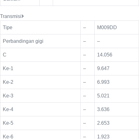
Transmisi
Tipe
–
M009DD
Perbandingan gigi
–
–
C
–
14.056
Ke-1
–
9.647
Ke-2
–
6.993
Ke-3
–
5.021
Ke-4
–
3.636
Ke-5
–
2.653
Ke-6
–
1.923