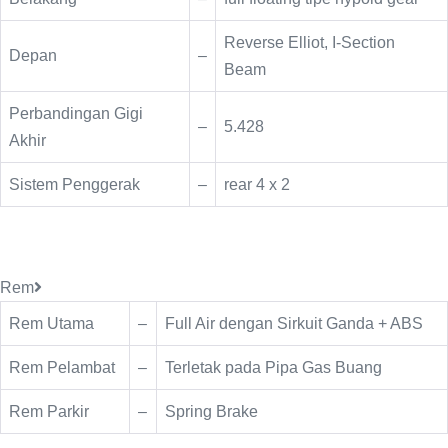
Reverse Elliot, I-Section
Depan
–
Beam
Perbandingan Gigi
–
5.428
Akhir
Sistem Penggerak
–
rear 4 x 2
Rem
Rem Utama
–
Full Air dengan Sirkuit Ganda + ABS
Rem Pelambat
–
Terletak pada Pipa Gas Buang
Rem Parkir
–
Spring Brake