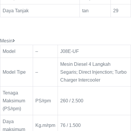
Daya Tanjak
tan
29
Mesin
Model
–
J08E-UF
Mesin Diesel 4 Langkah
Model Tipe
–
Segaris; Direct Injenction; Turbo
Charger Intercooler
Tenaga
Maksimum
PS/rpm
260 / 2.500
(PS/rpm)
Daya
Kg.m/rpm
76 / 1.500
maksimum