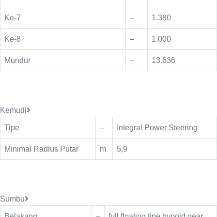
Ke-7
–
1.380
Ke-8
–
1.000
Mundur
–
13.636
Kemudi
Tipe
–
Integral Power Steering
Minimal Radius Putar
m
5,9
Sumbu
Belakang
–
full floating tipe hypoid gear