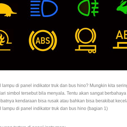
ampu di panel indikator truk dan bus hino? Mungkin kita serin
 dari simbol tersebut bila menyala. Tentu akan sangat berbaha
batnya kendaraan bisa rusak atau bahkan bisa berakibat kecel
ampu di panel indikator truk dan bus hino (bagian 1)