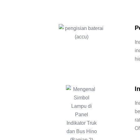
P
In
in
hi
I
In
be
ra
ON