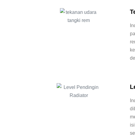
T
In
pa
re
ke
de
L
In
di
me
is
se