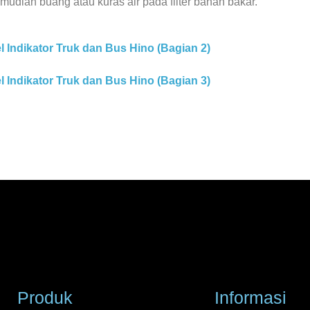
mudian buang atau kuras air pada filter bahan bakar.
 Indikator Truk dan Bus Hino (Bagian 2)
 Indikator Truk dan Bus Hino (Bagian 3)
Produk
Informasi