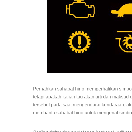
Pernahkan sahabat hino memperhatikan simbol l
tetapi apakah kalian tau akan arti dan maksud
tersebut pada saat mengendarai kendaraan, aki
membantu sahabat hino untuk mengenal simbol l