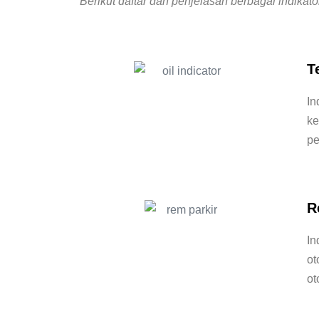
Berikut daftar dan penjelasan berbagai indikator
T
In
ke
pe
R
In
ot
ot