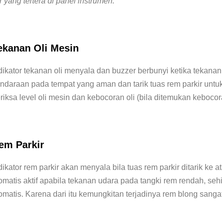
 yang tertera di panel instrumen:
ekanan Oli Mesin
dikator tekanan oli menyala dan buzzer berbunyi ketika tekanan
ndaraan pada tempat yang aman dan tarik tuas rem parkir unt
riksa level oli mesin dan kebocoran oli (bila ditemukan kebocor
em Parkir
dikator rem parkir akan menyala bila tuas rem parkir ditarik ke a
omatis aktif apabila tekanan udara pada tangki rem rendah, se
omatis. Karena dari itu kemungkitan terjadinya rem blong sangat