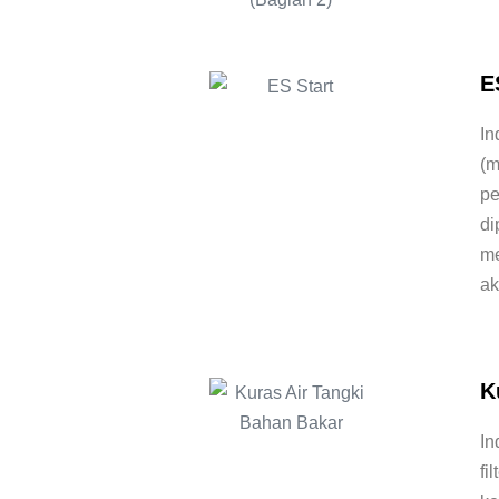
E
In
(m
pe
di
me
ak
K
In
fi