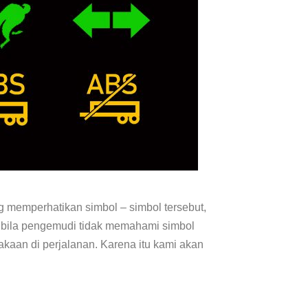
g memperhatikan simbol – simbol tersebut,
ya bila pengemudi tidak memahami simbol
akaan di perjalanan. Karena itu kami akan