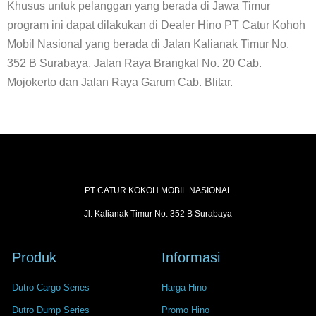
Khusus untuk pelanggan yang berada di Jawa Timur
program ini dapat dilakukan di Dealer Hino PT Catur Kohoh
Mobil Nasional yang berada di Jalan Kalianak Timur No.
352 B Surabaya, Jalan Raya Brangkal No. 20 Cab.
Mojokerto dan Jalan Raya Garum Cab. Blitar.
PT CATUR KOKOH MOBIL NASIONAL
Jl. Kalianak Timur No. 352 B Surabaya
Produk
Informasi
Dutro Cargo Series
Harga Hino
Dutro Dump Series
Promo Hino