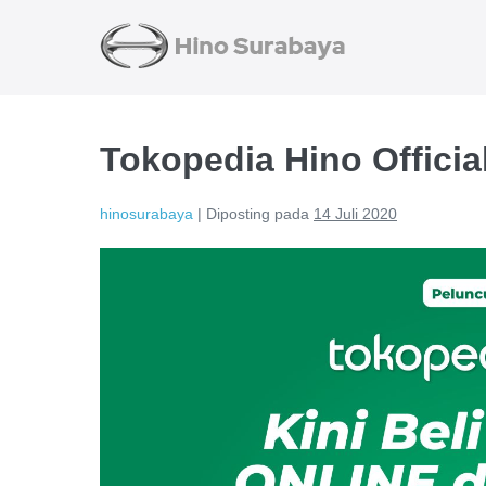
Tokopedia Hino Officia
hinosurabaya
|
Diposting pada
14 Juli 2020