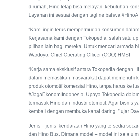
dirumah, Hino tetap bisa melayani kebutuhan k
Layanan ini sesuai dengan tagline bahwa #Hin
“Kami ingin terus mempermudah konsumen dalam h
Kerjasama kami dengan Tokopedia, salah satu 
pilihan lain bagi mereka. Untuk mencari armada b
Wardoyo, Chief Operating Officer (COO) HMSI
“Kerja sama eksklusif antara Tokopedia dengan H
dalam memastikan masyarakat dapat memenuhi ke
produk otomotif komersial Hino, tanpa harus ke lu
#JagaEkonomiIndonesia. Upaya Tokopedia dalam m
termasuk Hino dari industri otomotif. Agar bisnis
kembali dengan membuka kanal daring. ” ujar Dav
Jenis – jenis kendaraan Hino yang tersedia secar
dan Hino Bus. Dimana model – model ini selalu m