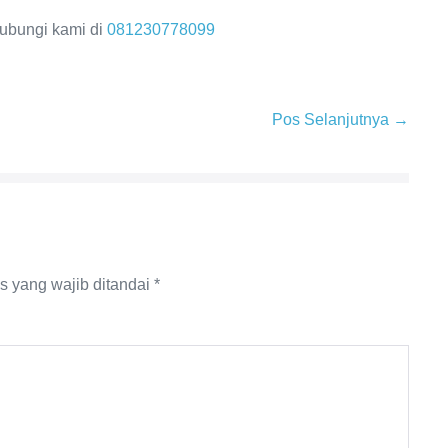
hubungi kami di
081230778099
Pos Selanjutnya →
s yang wajib ditandai
*