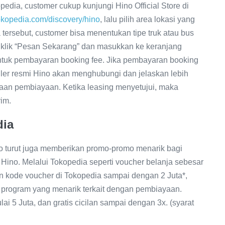
dia, customer cukup kunjungi Hino Official Store di
okopedia.com/discovery/hino
, lalu pilih area lokasi yang
 tersebut, customer bisa menentukan tipe truk atau bus
 klik “Pesan Sekarang” dan masukkan ke keranjang
untuk pembayaran booking fee. Jika pembayaran booking
iler resmi Hino akan menghubungi dan jelaskan lebih
haan pembiayaan. Ketika leasing menyetujui, maka
im.
dia
o turut juga memberikan promo-promo menarik bagi
no. Melalui Tokopedia seperti voucher belanja sebesar
 kode voucher di Tokopedia sampai dengan 2 Juta*,
a program yang menarik terkait dengan pembiayaan.
ai 5 Juta, dan gratis cicilan sampai dengan 3x. (syarat